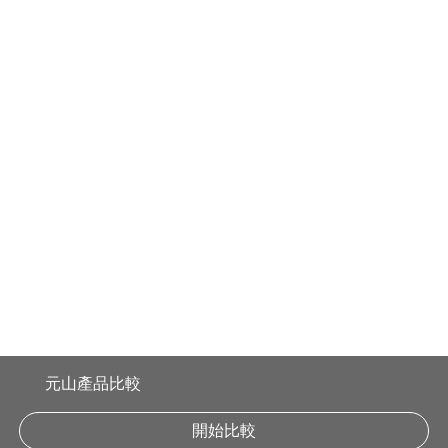
商品資訊
最新消息
服務據點
客戶服務
會員專區
元山產品比較
消費者服務專線:
0800-883-588
開始比較
YEN SUN TECHNOLOGY CORP