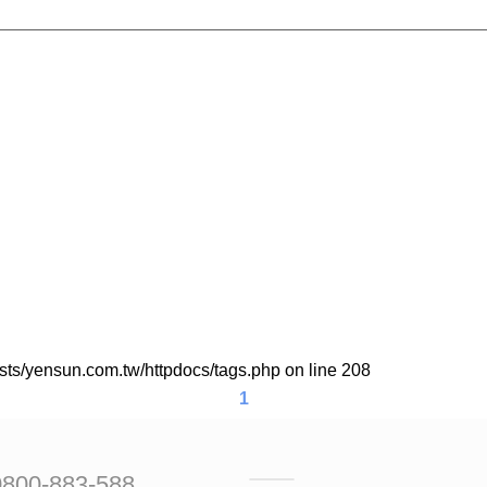
sts/yensun.com.tw/httpdocs/tags.php
on line
208
1
800-883-588