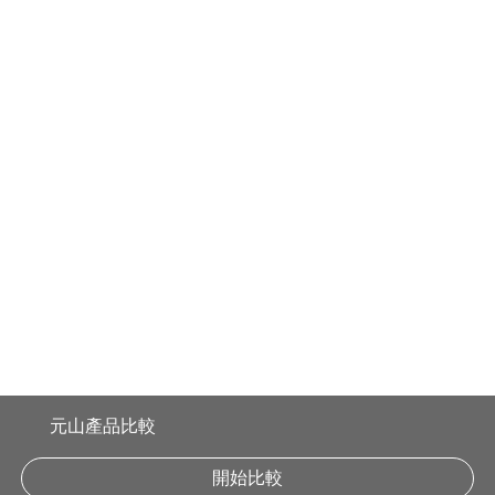
商品資訊
最新消息
服務據點
客戶服務
會員專區
元山產品比較
消費者服務專線:
0800-883-588
開始比較
YEN SUN TECHNOLOGY CORP