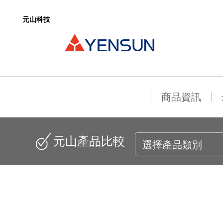
元山科技
Language
English
繁體中文
日本語
元山科技
元山家電
元山淨水
會員登入
商品資訊
飲水系列產品
純淨飲水
免安裝淨飲機