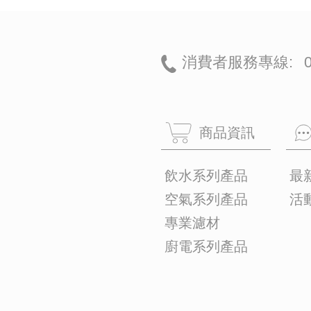
RO飲水機
櫥下型淨水器、櫥下型飲水機
桌上型飲水機
全戶淨水
UVC滅菌器
健康飲水
開飲機
全開水開飲機
桶裝飲水機
熱水瓶
電茶壺
空氣系列產品
空氣清淨機
電風扇
循環扇
洗地機
專業濾材
開飲機濾心/檸檬酸
淨飲機/飲水機濾心
空氣清淨機濾網
廚電系列產品