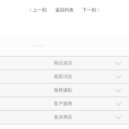
【特賣會地址】
台北營業所
地點：台北市士林區後港街98號
電話：02-28833815/0985057137
【特賣會DM下載】
DM正反面(請點我) 
上一則
返回列表
下一則