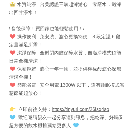
水質純淨 | 台美認證三層超濾濾心，零廢水，過濾
出回甘淨水！
\ 售後保障！買回家也能輕鬆使用！/
操作便利 | 免安裝、濾心更換簡便，8 段定溫 6 段
定量滿足所需！
潔淨保障 | 全封閉內膽保障水質，自潔淨模式也能
日常全機清潔！
保養輕鬆 | 濾心一年一換，並提供檸檬酸濾心深層
清潔全機！
節能省電 | 安全用電 1300W 以下，還有睡眠模式智
慧節能超放心！
立即前往支持：
https://tinyurl.com/26lsg4so
歡迎邀請親友一起分享這則訊息，把乾淨、好喝又
超方便的飲水機推薦給更多人