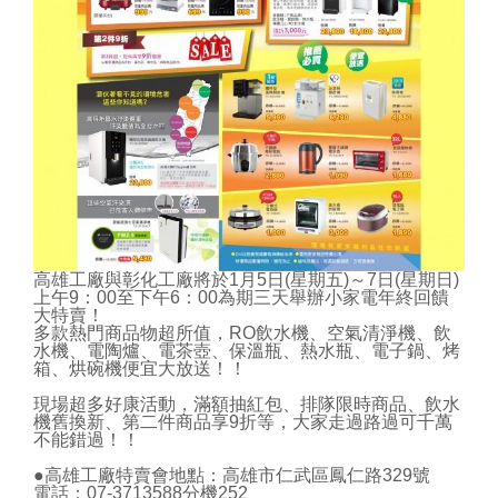
不能錯過！！
●高雄工廠特賣會地點：高雄市仁武區鳳仁路329號
電話：07-3713588分機252
●彰化工廠特賣會地點：彰化縣和美鎮彰美路三段392
號
電話：04-23818755 / 0985057122
上一則
返回列表
下一則
商品資訊