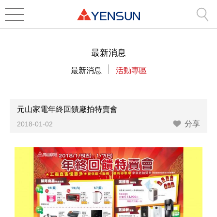
最新消息
最新消息
活動專區
元山家電年終回饋廠拍特賣會
分享
2018-01-02
高雄工廠與彰化工廠將於1月5日(星期五)～7日(星期日)
上午9：00至下午6：00為期三天舉辦小家電年終回饋
大特賣！
多款熱門商品物超所值，RO飲水機、空氣清淨機、飲
水機、電陶爐、電茶壺、保溫瓶、熱水瓶、電子鍋、烤
箱、烘碗機便宜大放送！！
現場超多好康活動，滿額抽紅包、排隊限時商品、飲水
機舊換新、第二件商品享9折等，大家走過路過可千萬