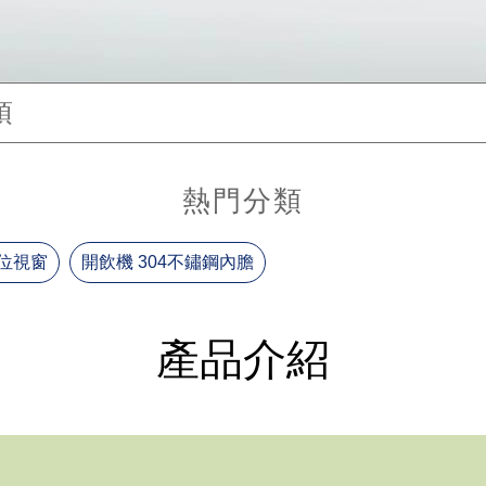
項
熱門分類
304不鏽鋼內膽
全開水 開飲機
產品介紹