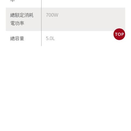
總額定消耗
700W
電功率
總容量
5.0L
淨重
3.9kg
產品尺寸
H350xW225xD330 mm
商品特點
1.7段溫度選擇，滿足日常多種用水
需求
2.防水智能觸控按鍵，靈敏觸控感測
3.一撥一放，輕鬆出水，機械復古撥
桿式出水設計
4.下凹式排水閥設計，舊水排淨，現