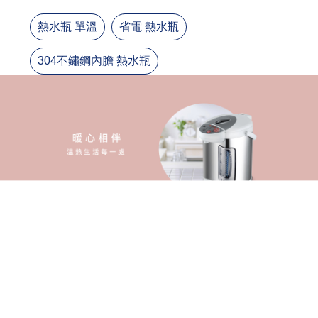
電功率
總容量
4.8L
淨重
3.08kg
產品尺寸
H350xW315xD245 mm
加入比較
開啟比較表
(0)
說明書檔案下載