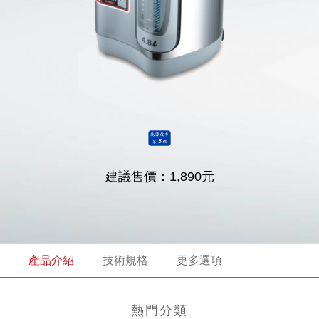
產品介紹
技術規格
更多選項
熱門分類
省電 熱水瓶
304不鏽鋼內膽 熱水瓶
熱水瓶 單溫
項目
內容
額定電壓/頻
110V/60Hz
率
總額定消耗
750W