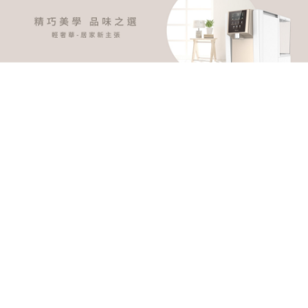
適用濾心
濾心型號
濾心材質
建議更換週期
高效抑垢離子交換
中性樹脂
樹脂 YS-
2-4個月
9806CTE
抑菌超濾中空絲膜
過濾中空絲膜
12個月
YS-9810CTH
※實際更換週期視使用狀況、當地水質而定
項目
內容
額定電壓/頻
110V/60Hz
率
總額定消耗
620W