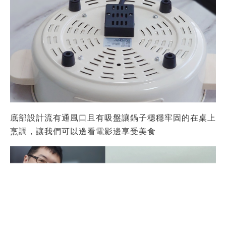
電熱鍋
只用來煮火鍋，實在太浪費啦！
元山家電
享食電熱鍋
可以爆香也能滾水煮義大利麵，讓
孩子一起加入烹調過程，掌握溫度健康料理
家庭萬用快煮鍋分享孩子最愛的煎餃，可以用
元山家電
享食電熱鍋
來煎出美美的煎餃喔！
透明的
平口鍋蓋
，方便透是食材的熟成程度！不需要反
複開鍋確認，將食物的鮮味美鎖進料理
分離式
304不鏽鋼內鍋
，不僅僅清洗方便，
平口鍋蓋
更
是方便冰存，送入冰箱冰存也OK。
露營必備萬用鍋推薦這咖
元山家電
享食電熱鍋
，一鍋搞