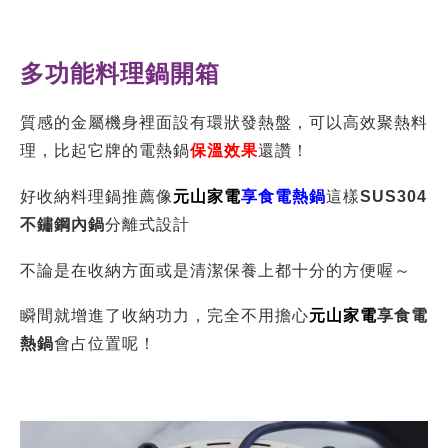
元山家電
享食電熱鍋
與底座分離，非常方便家長直接擺
盤與使用，加熱後更可以直接端上桌！
５L超大容量
盛裝全雞也綽綽有餘~新年到，喝碗熱騰
騰的雞湯，「清泰平安」代表好運來～
秀媽咪常常都是一打一兼備餐好忙碌，有時候都會提前
備料將
元山家電
享食電熱鍋
拿出來
所以秀媽咪在選擇鍋子的時候，都會注意是否方便用於
製作
日常料理
及功能是否廣泛
用於燉湯、煮麵、煎餃。具高質感外型的
元山家電
享食