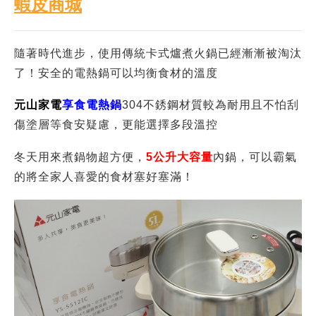
額定電壓頻率：110V/60Hz
消耗功率：1000W
產品尺寸：W360×D289×H213 mm
容量：5L
電熱鍋有
防燙把手設計
，但是分離式304不繡鋼鍋本身
沒有防燙，建議戴上手套移動不繡鋼鍋
貼心設置防止乾燒裝置，不需要擔心家中長輩突然忘記
爐火的使用安全疑慮！
元山家電
享食電熱鍋好用嗎？