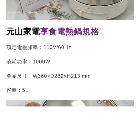
雖然304不繡鋼鍋並非有不沾鍋功能，但同樣好清洗且
不怕刮傷
蒸、煮、煎、燉，一鍋搞定，快來看看秀媽咪的多功能
料理鍋食譜分享！
多功能料理鍋開箱
質感的金屬機身裡面設有環狀發熱盤，可以高效聚熱料
理，比起它牌的電熱鍋
保溫效果
還讚！
好收納料理鍋推薦像
元山家電
享食電熱鍋
這樣
SUS304
不鏽鋼內鍋
分離式設計
不論是在收納方面或是清潔保養上都十分的方便喔～