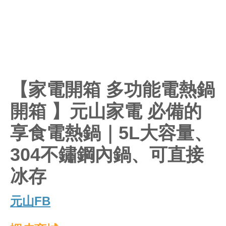
冰存
元山FB
蝦皮商城
隨著時代進步，使用傳統卡式爐煮火鍋已經漸漸被淘汰
了！安全的電熱鍋可以均衡食材的溫度
元山家電
享食電熱鍋
304不銹鋼材質較為耐用且不怕刮
傷塗層等食安疑慮，更能選擇多段溫控
冬天用來煮鍋物超方便，
5公升大容量
內鍋，可以霸氣
的將全家人喜愛的食材塞好塞滿！
元山家電
享食電熱鍋規格