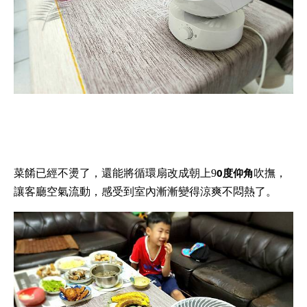
0度仰角
菜餚已經不燙了，還能將循環扇改成朝上9
吹撫，
讓客廳空氣流動，感受到室內漸漸變得涼爽不悶熱了。