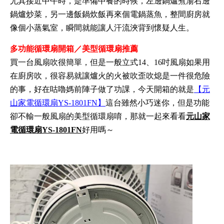
尤其接近中午時，是準備中餐的時候，左邊鍋爐煮湯右邊
鍋爐炒菜，另一邊飯鍋炊飯再來個電鍋蒸魚，整間廚房就
像個小蒸氣室，瞬間就能讓人汗流浹背到懷疑人生。
多功能循環扇開箱／美型循環扇推薦
買一台風扇吹很簡單，但是一般立式14、16吋風扇如果用
在廚房吹，很容易就讓爐火的火被吹歪吹熄是一件很危險
的事，好在咕嚕媽前陣子做了功課，今天開箱的就是
【元
山家電循環扇YS-1801FN】
這台雖然小巧迷你，但是功能
卻不輸一般風扇的美型循環扇唷，那就一起來看看
元山家
電循環扇YS-1801FN
好用嗎～