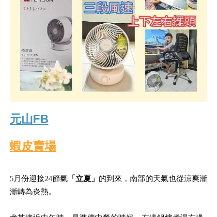
元山FB
蝦皮賣場
5月份迎接24節氣
「立夏」
的到來，南部的天氣也從涼爽漸
漸轉為炎熱。