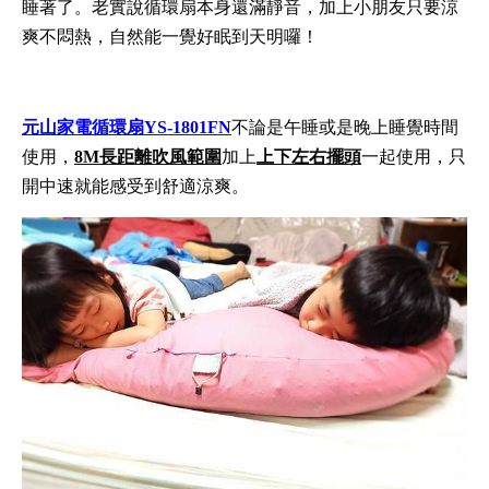
睡著了。老實說循環扇本身還滿靜音，加上小朋友只要涼
爽不悶熱，自然能一覺好眠到天明囉！
元山家電循環扇YS-1801FN
不論是午睡或是晚上睡覺時間
使用，
8M長距離吹風範圍
加上
上下左右擺頭
一起使用，只
開中速就能感受到舒適涼爽。