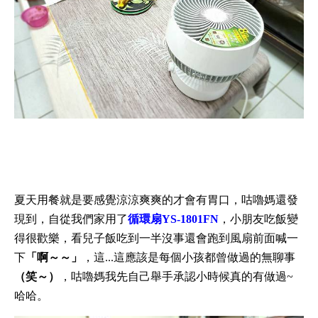
夏天用餐就是要感覺涼涼爽爽的才會有胃口，咕嚕媽還發
現到，自從我們家用了
循環扇YS-1801FN
，小朋友吃飯變
得很歡樂，看兒子飯吃到一半沒事還會跑到風扇前面喊一
下
「啊～～」
，這...這應該是每個小孩都曾做過的無聊事
（笑～）
，咕嚕媽我先自己舉手承認小時候真的有做過~
哈哈。