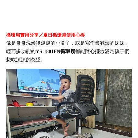
循環扇實用分享／夏日循環扇使用心得
像是哥哥洗澡後濕濕的小腳ㄚ，或是寫作業喊熱的妹妹，
輕巧多功能的
YS-1801FN循環扇
都能隨心擺放滿足孩子們
想吹涼涼的慾望。