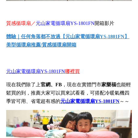
質感循環扇／
元山家電循環扇YS-1801FN
開箱影片
體驗｜任何角落都不放過【元山家電循環扇YS-1801FN】
美型循環扇推薦/質感循環扇開箱
元山家電循環扇YS-1801FN
哪裡買
現在我們除了上
官網、FB
，現在在實體門市
家樂福
也能輕
鬆買的到，推薦大家可以買來試看看，可搭配冷暖氣機四
季皆可用、省電超有感的
元山家電循環扇YS-1801FN
～～