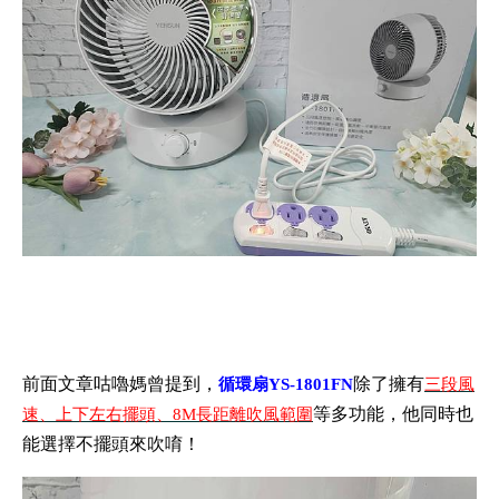
前面文章咕嚕媽曾提到，
除了擁有
循環扇YS-1801FN
三段風
等多功能，他同時也
速、上下左右擺頭、8M長距離吹風範圍
能選擇不擺頭來吹唷！