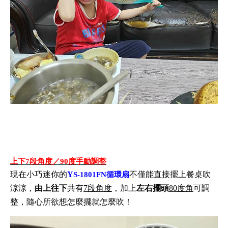
上下7段角度／90度手動調整
現在小巧迷你的
Y
不僅能直接擺上餐桌吹
S-1801FN循環扇
涼涼，
由上往下
共有
7段角度
，加上
左右擺頭
80度角
可調
整，隨心所欲想怎麼擺就怎麼吹！