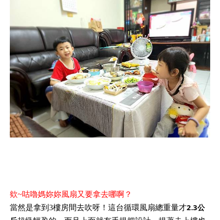
欸~咕嚕媽妳妳風扇又要拿去哪啊？
2.3公
當然是拿到3樓房間去吹呀！這台循環風扇總重量才